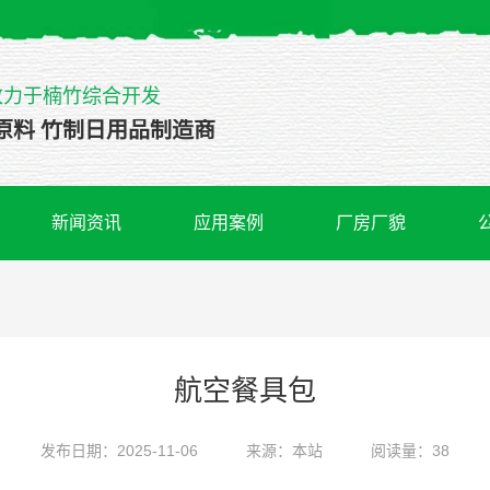
致力于楠竹综合开发
原料 竹制日用品制造商
新闻资讯
应用案例
厂房厂貌
航空餐具包
发布日期：2025-11-06
来源：本站
阅读量：38