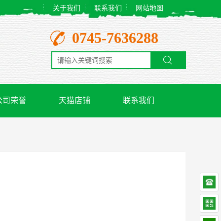
关于我们
联系我们
网站地图
0745-7636288
公司荣誉
天猫店铺
联系我们