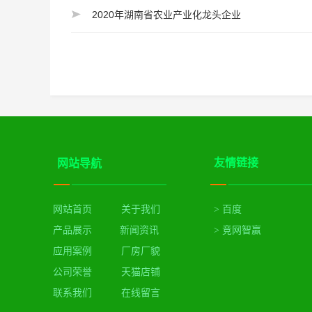
2020年湖南省农业产业化龙头企业
友情链接
网站导航
网站首页
关于我们
> 
百度
产品展示
新闻资讯
>
 竞网智赢
应用案例
厂房厂貌
公司荣誉
天猫店铺
联系我们
在线留言